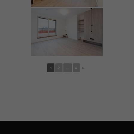
1
2
...
4
►